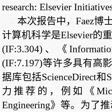
research: Elsevier Initiativ
本次报告中，
Faez
博
计算机科学是
Elsevier
的
(IF:3.304)
、《
Informati
(IF:7.197)
等许多具有高
据库包括
ScienceDirect
和
S
力推荐的，例如《
Mic
Engineering
》等。为了推